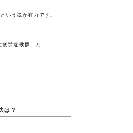
すという説が有力です。
性疲労症候群」と
法は？
が