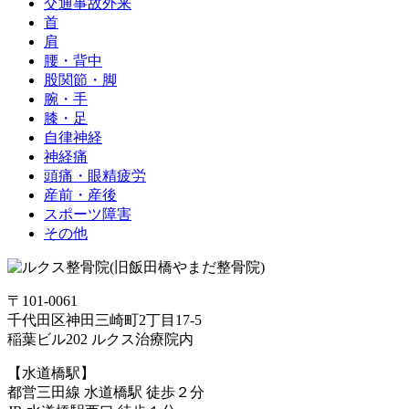
交通事故外来
首
肩
腰・背中
股関節・脚
腕・手
膝・足
自律神経
神経痛
頭痛・眼精疲労
産前・産後
スポーツ障害
その他
〒101-0061
千代田区神田三崎町2丁目17-5
稲葉ビル202 ルクス治療院内
【水道橋駅】
都営三田線 水道橋駅 徒歩２分