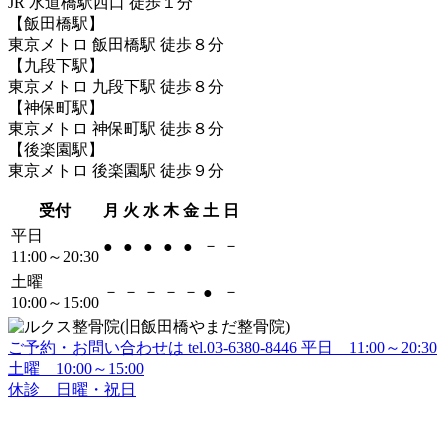
JR 水道橋駅西口 徒歩１分
【飯田橋駅】
東京メトロ 飯田橋駅 徒歩８分
【九段下駅】
東京メトロ 九段下駅 徒歩８分
【神保町駅】
東京メトロ 神保町駅 徒歩８分
【後楽園駅】
東京メトロ 後楽園駅 徒歩９分
受付
月
火
水
木
金
土
日
平日
－
－
●
●
●
●
●
11:00～20:30
土曜
－
－
－
－
－
－
●
10:00～15:00
ご予約・お問い合わせは
tel.
03-6380-8446
平日 11:00～20:30
土曜 10:00～15:00
休診 日曜・祝日