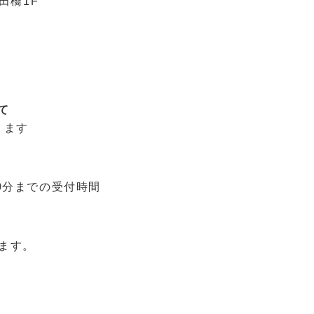
田橋1F
て
ります
時30分までの受付時間
。
します。