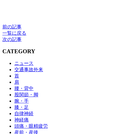
前の記事
一覧に戻る
次の記事
CATEGORY
ニュース
交通事故外来
首
肩
腰・背中
股関節・脚
腕・手
膝・足
自律神経
神経痛
頭痛・眼精疲労
産前・産後