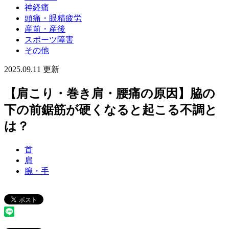
神経痛
頭痛・眼精疲労
産前・産後
スポーツ障害
その他
2025.09.11 更新
【肩こり・巻き肩・腰痛の原因】脇の
下の前鋸筋が硬くなると起こる不調と
は？
首
肩
腕・手